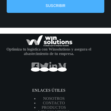
r
SUSCRIBIR
r
e
o
e
l
e
c
t
r
o
n
Optimiza tu logística con Winsolutions y asegura el
i
abastecimiento de tu empresa.
c
o
*
ENLACES ÚTILES
NOSOTROS
CONTACTO
PRODUCTOS