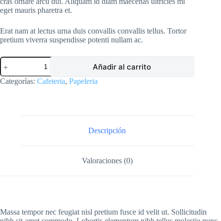
cras ornare arcu dui. Aliquam id diam maecenas ultricies mi
eget mauris pharetra et.
Erat nam at lectus urna duis convallis convallis tellus. Tortor
pretium viverra suspendisse potenti nullam ac.
Vaso
Añadir al carrito
6
onz
Categorías:
Cafeteria
,
Papeleria
icopor
x
20
unidades
cantidad
Descripción
Valoraciones (0)
Massa tempor nec feugiat nisl pretium fusce id velit ut. Sollicitudin
nibh sit amet commodo. Lobortis elementum nibh tellus molestie nunc